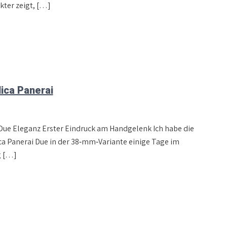
kter zeigt, […]
ica Panerai
Due Eleganz Erster Eindruck am Handgelenk Ich habe die
ca Panerai Due in der 38‑mm‑Variante einige Tage im
g […]