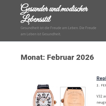
Skip
Gesunder und modischer
to
content
Lebensstil
Gesundheit ist die Freude am Leben. Die Freude
am Leben ist Gesundheit.
Monat:
Februar 2026
Repl
2. F
V32 a
neugie