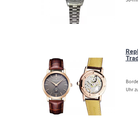
Repl
Trad
Borde
Uhr z