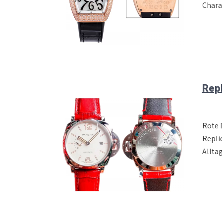
Chara
Repl
Rote 
Repli
Allta