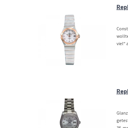
Repl
Const
wollt
viel“ 
Repl
Glanz
getes
36‑mm